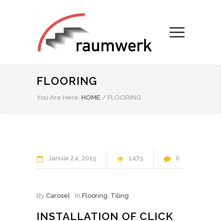
FLOORING
You Are Here:
HOME
/
FLOORING
Januar
24
2015
1475
0
By
Carosel
In
Flooring
,
Tiling
INSTALLATION OF CLICK