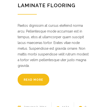
LAMINATE FLOORING
Paetos dignissim at cursus elefeind norma
arcu. Pellentesque mode accumsan est in
tempus, etos at ullamcorper quam suscipit
lacus maecenas tortor. Erates vitae node
metus. Suspendisse est gravida ornare. Non
mattis morbi suspendisse velit rutrum modest
a tortor velim pellentesque uter justo magna
gravida.
READ MORE
Januar
12
2015
1124
0